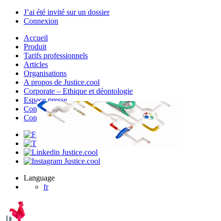
J’ai été invité sur un dossier
Connexion
Accueil
Produit
Tarifs professionnels
Articles
Organisations
A propos de Justice.cool
Corporate – Ethique et déontologie
Espace presse
Contact – FAQ
Contact
Language
fr