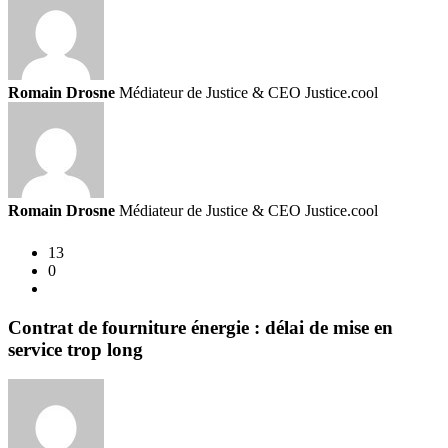
de
votre
service
énergie,
Romain Drosne
Médiateur de Justice & CEO Justice.cool
quels
sont
vos
droits
?
Romain Drosne
Médiateur de Justice & CEO Justice.cool
13
0
Contrat de fourniture énergie : délai de mise en
service trop long