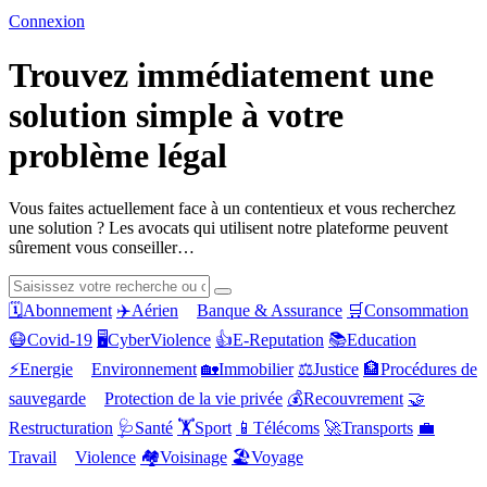
Connexion
Trouvez immédiatement une
solution simple à votre
problème légal
Vous faites actuellement face à un contentieux et vous recherchez
une solution ? Les avocats qui utilisent notre plateforme peuvent
sûrement vous conseiller…
🗓️
Abonnement
✈️
Aérien
Banque & Assurance
🛒
Consommation
😷
Covid-19
🖥️
CyberViolence
👍
E-Reputation
📚
Education
⚡
Energie
Environnement
🏡
Immobilier
⚖️
Justice
🏦
Procédures de
sauvegarde
Protection de la vie privée
💰
Recouvrement
🤝
Restructuration
🩺
Santé
🏋️
Sport
📱
Télécoms
🚀
Transports
💼
Travail
Violence
🏘️
Voisinage
🏖️
Voyage