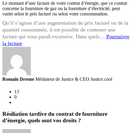
Le montant d’une facture de votre contrat d’énergie, que ce contrat
concerne la fourniture de gaz ou la fourniture d’électricité, peut
varier selon le prix facturé ou selon votre consommation.
Qu’il s’agisse d’une augmentation du prix facturé ou de la
quantité consommée, il est possible de contester une
facture qui vous paraît excessive. Dans quels…
Poursuivre
Contestation
la lecture
d’une
facture
de
votre
contrat
Romain Drosne
Médiateur de Justice & CEO Justice.cool
de
fourniture
13
0
d’énergie,
quels
sont
Résiliation tardive du contrat de fourniture
vos
d’énergie, quels sont vos droits ?
droits
?