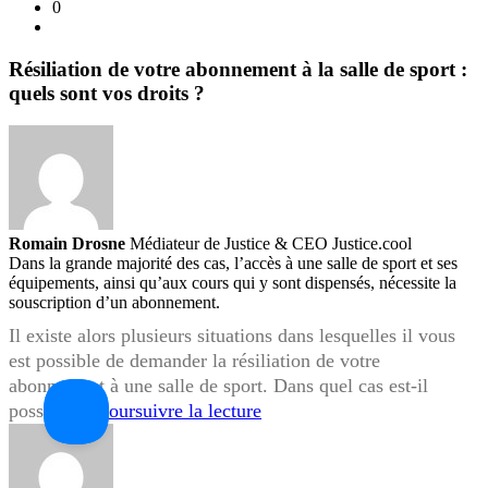
0
:
quels
sont
Résiliation de votre abonnement à la salle de sport :
vos
quels sont vos droits ?
droits
?
Romain Drosne
Médiateur de Justice & CEO Justice.cool
Dans la grande majorité des cas, l’accès à une salle de sport et ses
équipements, ainsi qu’aux cours qui y sont dispensés, nécessite la
souscription d’un abonnement.
Il existe alors plusieurs situations dans lesquelles il vous
est possible de demander la résiliation de votre
abonnement à une salle de sport. Dans quel cas est-il
Résiliation
possible…
Poursuivre la lecture
de
votre
abonnement