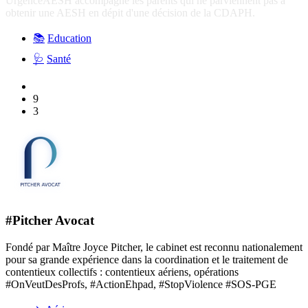
UrgenceAESH accompagne les parents qui ne parviennent pas à
obtenir une AESH en dépit d'une décision de la CDAPH.
📚
Education
🩺
Santé
9
3
#Pitcher Avocat
Fondé par Maître Joyce Pitcher, le cabinet est reconnu nationalement
pour sa grande expérience dans la coordination et le traitement de
contentieux collectifs : contentieux aériens, opérations
#OnVeutDesProfs, #ActionEhpad, #StopViolence #SOS-PGE