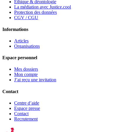
Ethique & déontologie
La médiation avec Justice.cool
Protection des données
CGV / CGU
Informations
Articles
Organisations
Espace personnel
Mes dossiers
Mon compte
J’ai reçu une invitation
Contact
Centre d’aide
Espace presse
Contact
Recrutement