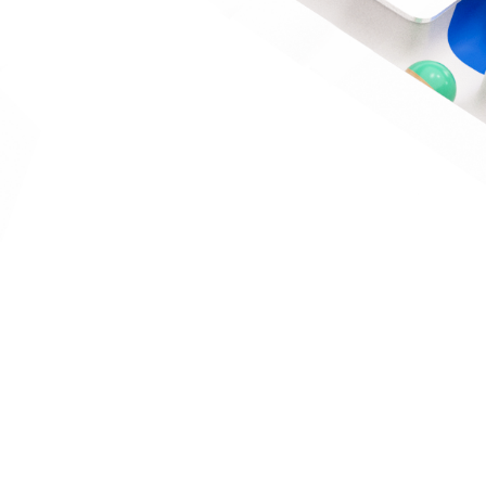
J’ai été invité sur un dossier
Connexion
Accueil
Produit
Tarifs professionnels
Articles
Organisations
A propos de Justice.cool
Corporate – Ethique et déontologie
Espace presse
Contact – FAQ
Contact
Language
fr