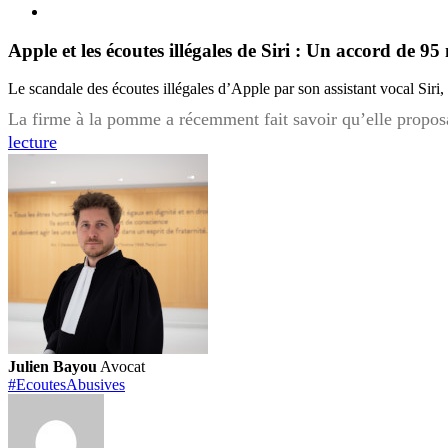
Apple et les écoutes illégales de Siri : Un accord de 9
Le scandale des écoutes illégales d’Apple par son assistant vocal Siri,
La firme à la pomme a récemment fait savoir qu’elle proposai
Apple
lecture
et
les
écoutes
illégales
de
Siri
:
Un
accord
Julien Bayou
Avocat
de
#EcoutesAbusives
95
millions
de