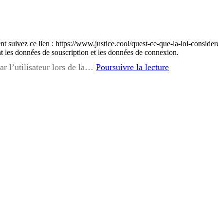
t suivez ce lien : https://www.justice.cool/quest-ce-que-la-loi-conside
t les données de souscription et les données de connexion.
Je
ar l’utilisateur lors de la…
Poursuivre la lecture
ne
connais
pas
l’identité
de
mes
harceleurs,
est-
ce
un
souci
?