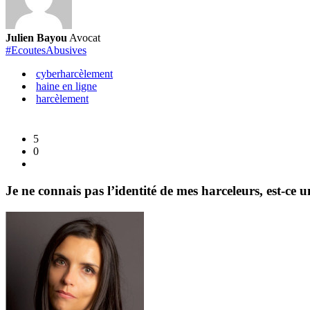
dollars
proposés
Julien Bayou
Avocat
dans
#EcoutesAbusives
le
procès
cyberharcèlement
haine en ligne
aux
harcèlement
US.
5
0
Je ne connais pas l’identité de mes harceleurs, est-ce u