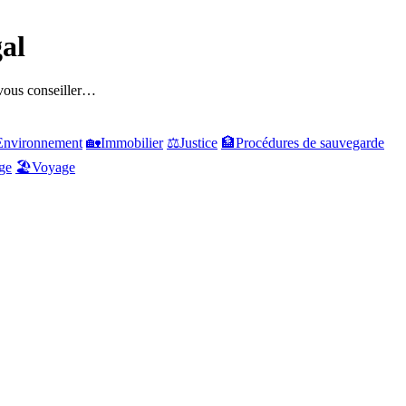
al
 vous conseiller…
Environnement
🏡
Immobilier
⚖️
Justice
🏦
Procédures de sauvegarde
ge
🏖️
Voyage