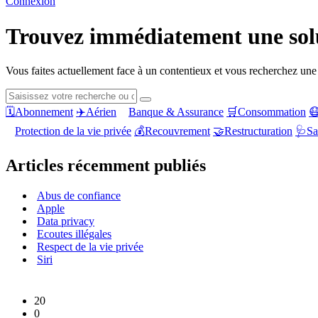
Connexion
Trouvez immédiatement une solu
Vous faites actuellement face à un contentieux et vous recherchez une
🗓️
Abonnement
✈️
Aérien
Banque & Assurance
🛒
Consommation

Protection de la vie privée
💰
Recouvrement
🤝
Restructuration
🩺
Sa
Articles récemment publiés
Abus de confiance
Apple
Data privacy
Ecoutes illégales
Respect de la vie privée
Siri
20
0