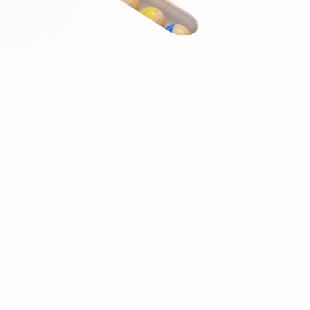
J’ai été invité sur un dossier
Connexion
Accueil
Produit
Tarifs professionnels
Articles
Organisations
A propos de Justice.cool
Corporate – Ethique et déontologie
Espace presse
Contact – FAQ
Contact
Language
fr