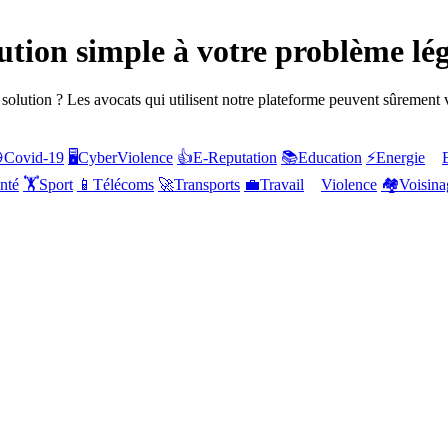
tion simple à votre problème lég
 solution ? Les avocats qui utilisent notre plateforme peuvent sûrement

Covid-19
🖥️
CyberViolence
👍
E-Reputation
📚
Education
⚡
Energie
nté
🏋️
Sport
📱
Télécoms
🚀
Transports
💼
Travail
Violence
🏘️
Voisina