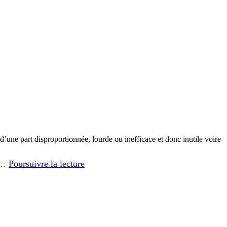
 d’une part disproportionnée, lourde ou inefficace et donc inutile voire
En
ui…
Poursuivre la lecture
quoi
consiste
l’intervention
de
StopViolence