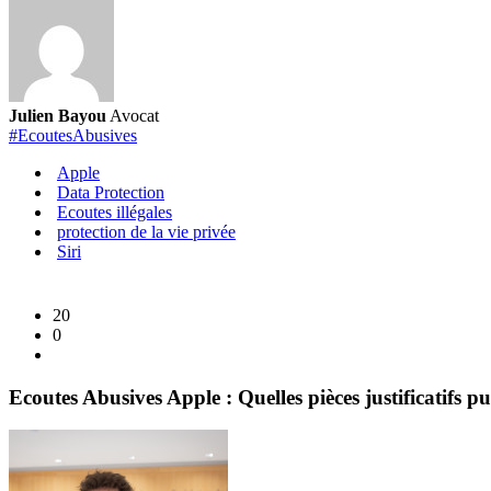
Julien Bayou
Avocat
#EcoutesAbusives
Apple
Data Protection
Ecoutes illégales
protection de la vie privée
Siri
20
0
Ecoutes Abusives Apple : Quelles pièces justificatifs pu