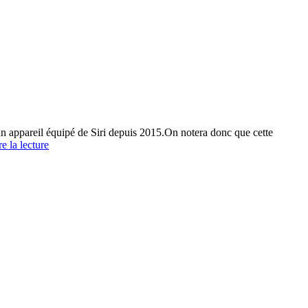
un appareil équipé de Siri depuis 2015.
On notera donc que cette
Ecoutes
e la lecture
Abusives
Apple
:
Quelles
pièces
justificatifs
puis-
je
apporter
?