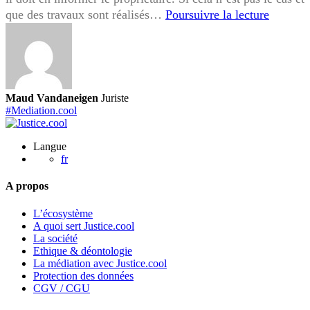
Travaux
que des travaux sont réalisés…
Poursuivre la lecture
réalisés
par
le
locatair
sans
Maud Vandaneigen
Juriste
autorisa
#Mediation.cool
quels
sont
Langue
vos
fr
droits
A propos
en
tant
L’écosystème
que
A quoi sert Justice.cool
propriét
La société
Ethique & déontologie
?
La médiation avec Justice.cool
Protection des données
CGV / CGU