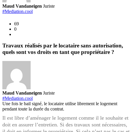
sont
Maud Vandaneigen
Juriste
vos
#Mediation.cool
droits
69
en
0
tant
que
propriétaire
Travaux réalisés par le locataire sans autorisation,
?
quels sont vos droits en tant que propriétaire ?
Maud Vandaneigen
Juriste
#Mediation.cool
Une fois le bail signé, le locataire utilise librement le logement
pendant toute la durée du contrat.
Il est libre d’aménager le logement comme il le souhaite et
doit en assurer l’entretien. Si des travaux sont nécessaires,
il doit en informer le propriétaire. Si cela n’est pas le cas et