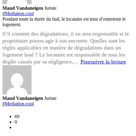
Maud Vandaneigen
Juriste
#Mediation.cool
Pendant toute la durée du bail, le locataire est tenu d’entretenir le
logement.
S’il commet des dégradations, il en sera responsable et le
propriétaire pourra agir à son encontre. Quelles sont les
règles applicables en matière de dégradations dans un
logement loué ? Le locataire est responsable de tous les
Dégr
dégâts causés par sa négligence,…
Poursuivre la lecture
du
loge
par
le
locat
Maud Vandaneigen
Juriste
quel
#Mediation.cool
reco
69
pour
0
le
prop