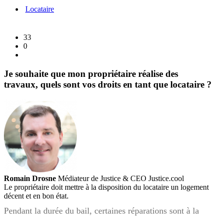
toujours
Locataire
pas
les
billets
33
COVID
0
!
Je souhaite que mon propriétaire réalise des
travaux, quels sont vos droits en tant que locataire ?
Romain Drosne
Médiateur de Justice & CEO Justice.cool
Le propriétaire doit mettre à la disposition du locataire un logement
décent et en bon état.
Pendant la durée du bail, certaines réparations sont à la