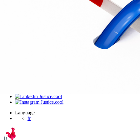
J’ai été invité sur un dossier
Connexion
Accueil
Produit
Tarifs professionnels
Articles
Organisations
A propos de Justice.cool
Corporate – Ethique et déontologie
Espace presse
Contact – FAQ
Contact
Language
fr