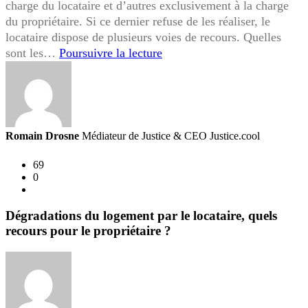
charge du locataire et d’autres exclusivement à la charge
du propriétaire. Si ce dernier refuse de les réaliser, le
locataire dispose de plusieurs voies de recours. Quelles
Je
sont les…
Poursuivre la lecture
souhaite
que
mon
propriétaire
réalise
Romain Drosne
Médiateur de Justice & CEO Justice.cool
des
travaux,
69
0
quels
sont
vos
Dégradations du logement par le locataire, quels
droits
recours pour le propriétaire ?
en
tant
que
locataire
?