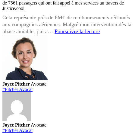
de 7561 passagers qui ont fait appel à mes services au travers de
Justice.cool.
Cela représente près de 6M€ de remboursements réclamés
aux compagnies aériennes. Malgré mon intervention dès la
3
phase amiable, j’ai a…
Poursuivre la lecture
ans
après
la
crise
sanitaire,
certaines
compagnies
Joyce Pitcher
Avocate
aériennes
#Pitcher Avocat
et
agences
de
voyage
ne
Joyce Pitcher
Avocate
remboursent
#Pitcher Avocat