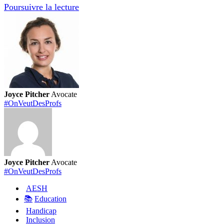
#OnVeutDesProfs
Poursuivre la lecture
:
Grande
visio-
conférence
de
rentrée
Joyce Pitcher
Avocate
#OnVeutDesProfs
Joyce Pitcher
Avocate
#OnVeutDesProfs
AESH
📚
Education
Handicap
Inclusion