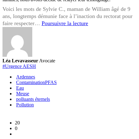
Voici les mots de Sylvie C., maman de William âgé de 9
ans, longtemps démunie face à l’inaction du rectorat pour
URGENCE
faire respecter…
Poursuivre la lecture
AESH
:
la
parole
aux
Léa Levavasseur
Avocate
familles
#Urgence AESH
concernées
Ardennes
ContaminationPFAS
Eau
Meuse
polluants éternels
Pollution
20
0