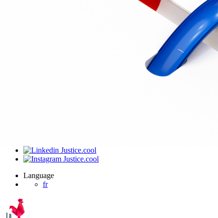
J’ai été invité sur un dossier
Connexion
Accueil
Produit
Tarifs professionnels
Articles
Organisations
A propos de Justice.cool
Corporate – Ethique et déontologie
Espace presse
Contact – FAQ
Contact
Language
fr