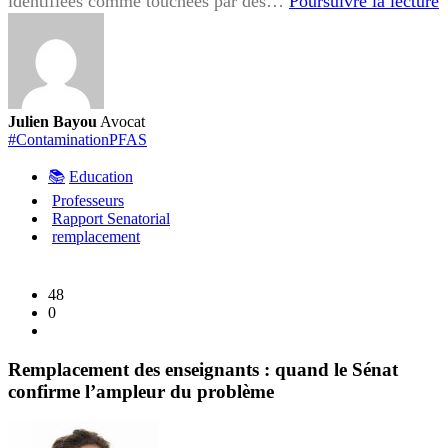
identifiées comme touchées par des…
Poursuivre la lecture
r
a
d
l
Julien Bayou
Avocat
G
#ContaminationPFAS
E
📚
Education
:
Professeurs
u
Rapport Senatorial
s
remplacement
s
m
48
r
0
p
D
Remplacement des enseignants : quand le Sénat
confirme l’ampleur du problème