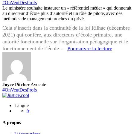
#OnVeutDesProfs
Le ministère souhaite instaurer un « référentiel métier » qui donnerait
au directeur d’école plus d’autorité et un rôle de pilote, avec des
méthodes de management proches du privé.
Cela s’inscrit dans la continuité de la loi Rilhac (décembre
2021) qui confère, aux directeurs d’école primaire, une
autorité fonctionnelle sur l’organisation pédagogique et le
“Référenti
fonctionnement de l’école.…
Poursuivre la lecture
métier”
des
directeurs
d’école
:
Joyce Pitcher
Avocate
promesse
#OnVeutDesProfs
d’efficaci
ou
Langue
délégatio
fr
imposée
A propos
?