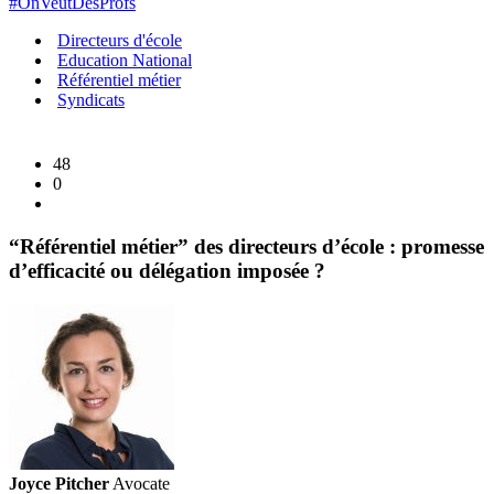
Sénat
#OnVeutDesProfs
confirme
Directeurs d'école
l’ampleur
Education National
du
Référentiel métier
Syndicats
problème
48
0
“Référentiel métier” des directeurs d’école : promesse
d’efficacité ou délégation imposée ?
Joyce Pitcher
Avocate