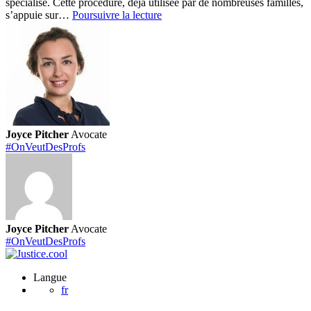
spécialisé. Cette procédure, déjà utilisée par de nombreuses familles,
#OnVeutDesProfs
s’appuie sur…
Poursuivre la lecture
:
pourquoi
vous
n’avez
pas
frais
à
avancer
?
Joyce Pitcher
Avocate
#OnVeutDesProfs
Joyce Pitcher
Avocate
#OnVeutDesProfs
Langue
fr