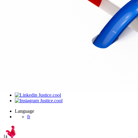
J’ai été invité sur un dossier
Connexion
Accueil
Produit
Tarifs professionnels
Articles
Organisations
A propos de Justice.cool
Corporate – Ethique et déontologie
Espace presse
Contact – FAQ
Contact
Language
fr