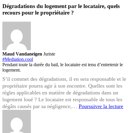
vos
Dégradations du logement par le locataire, quels
droits
recours pour le propriétaire ?
en
tant
que
locataire
?
Maud Vandaneigen
Juriste
#Mediation.cool
Pendant toute la durée du bail, le locataire est tenu d’entretenir le
logement.
S’il commet des dégradations, il en sera responsable et le
propriétaire pourra agir à son encontre. Quelles sont les
règles applicables en matière de dégradations dans un
logement loué ? Le locataire est responsable de tous les
Dégr
dégâts causés par sa négligence,…
Poursuivre la lecture
du
loge
par