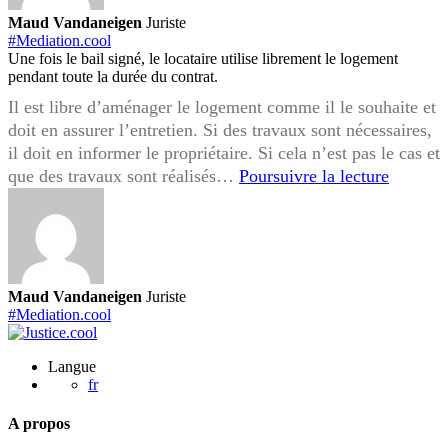
Maud Vandaneigen
Juriste
#Mediation.cool
Une fois le bail signé, le locataire utilise librement le logement
pendant toute la durée du contrat.
Il est libre d’aménager le logement comme il le souhaite et
doit en assurer l’entretien. Si des travaux sont nécessaires,
il doit en informer le propriétaire. Si cela n’est pas le cas et
Travaux
que des travaux sont réalisés…
Poursuivre la lecture
réalisés
par
le
locatair
sans
Maud Vandaneigen
Juriste
autorisa
#Mediation.cool
quels
sont
Langue
vos
fr
droits
A propos
en