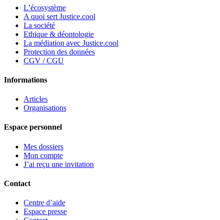
tant
L’écosystème
que
A quoi sert Justice.cool
propriét
La société
Ethique & déontologie
?
La médiation avec Justice.cool
Protection des données
CGV / CGU
Informations
Articles
Organisations
Espace personnel
Mes dossiers
Mon compte
J’ai reçu une invitation
Contact
Centre d’aide
Espace presse