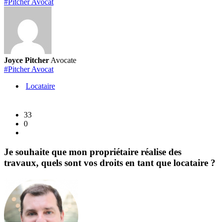
#Pitcher Avocat
et
agences
de
voyage
ne
Joyce Pitcher
Avocate
remboursent
#Pitcher Avocat
toujours
Locataire
pas
les
billets
33
COVID
0
!
Je souhaite que mon propriétaire réalise des
travaux, quels sont vos droits en tant que locataire ?