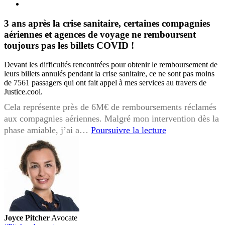
3 ans après la crise sanitaire, certaines compagnies
aériennes et agences de voyage ne remboursent
toujours pas les billets COVID !
Devant les difficultés rencontrées pour obtenir le remboursement de
leurs billets annulés pendant la crise sanitaire, ce ne sont pas moins
de 7561 passagers qui ont fait appel à mes services au travers de
Justice.cool.
Cela représente près de 6M€ de remboursements réclamés
aux compagnies aériennes. Malgré mon intervention dès la
3
phase amiable, j’ai a…
Poursuivre la lecture
ans
après
la
crise
sanitaire,
certaines
compagnies
Joyce Pitcher
Avocate
aériennes