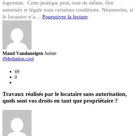
logement. Cette pratique peut, tout de même, être
autorisée et légale sous certaines conditions. Néanmoins, si
Sous-
le locataire n’a…
Poursuivre la lecture
location
non
autorisée,
quels
sont
Maud Vandaneigen
Juriste
vos
#Mediation.cool
droits
69
en
0
tant
que
propriétaire
Travaux réalisés par le locataire sans autorisation,
?
quels sont vos droits en tant que propriétaire ?