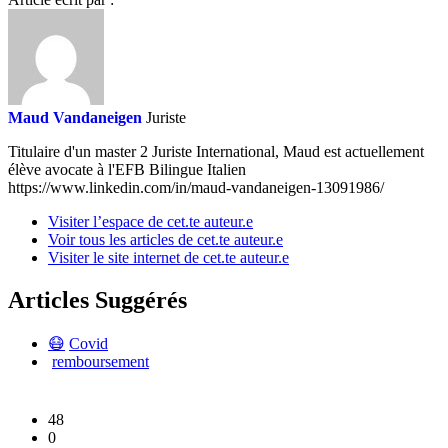
Maud Vandaneigen
Juriste
Titulaire d'un master 2 Juriste International, Maud est actuellement
élève avocate à l'EFB Bilingue Italien
https://www.linkedin.com/in/maud-vandaneigen-13091986/
Visiter l’espace de cet.te auteur.e
Voir tous les articles de cet.te auteur.e
Visiter le site internet de cet.te auteur.e
Articles Suggérés
😷
Covid
remboursement
48
0