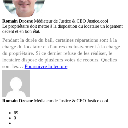
Romain Drosne
Médiateur de Justice & CEO Justice.cool
Le propriétaire doit mettre à la disposition du locataire un logement
décent et en bon état.
Pendant la durée du bail, certaines réparations sont à la
charge du locataire et d’autres exclusivement à la charge
du propriétaire. Si ce dernier refuse de les réaliser, le
locataire dispose de plusieurs voies de recours. Quelles
Je
sont les…
Poursuivre la lecture
souhaite
que
mon
propriétaire
réalise
Romain Drosne
Médiateur de Justice & CEO Justice.cool
des
travaux,
69
0
quels
sont