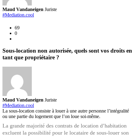
le
locat
Maud Vandaneigen
Juriste
quel
#Mediation.cool
reco
69
pour
0
le
prop
?
Sous-location non autorisée, quels sont vos droits en
tant que propriétaire ?
Maud Vandaneigen
Juriste
#Mediation.cool
La sous-location consiste à louer à une autre personne l’intégralité
ou une partie du logement que l’on loue soi-même.
La grande majorité des contrats de location d’habitation
excluent la possibilité pour le locataire de sous-louer son