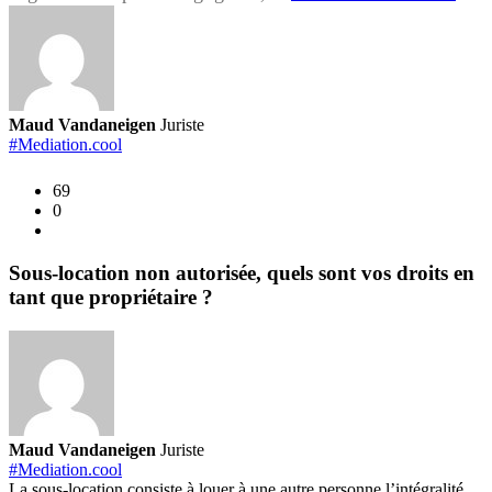
du
loge
par
le
locat
Maud Vandaneigen
Juriste
quel
#Mediation.cool
reco
69
pour
0
le
prop
?
Sous-location non autorisée, quels sont vos droits en
tant que propriétaire ?
Maud Vandaneigen
Juriste
#Mediation.cool
La sous-location consiste à louer à une autre personne l’intégralité