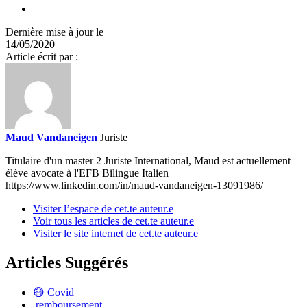
Dernière mise à jour le
14/05/2020
Article écrit par :
Maud Vandaneigen
Juriste
Titulaire d'un master 2 Juriste International, Maud est actuellement
élève avocate à l'EFB Bilingue Italien
https://www.linkedin.com/in/maud-vandaneigen-13091986/
Visiter l’espace de cet.te auteur.e
Voir tous les articles de cet.te auteur.e
Visiter le site internet de cet.te auteur.e
Articles Suggérés
😷
Covid
remboursement