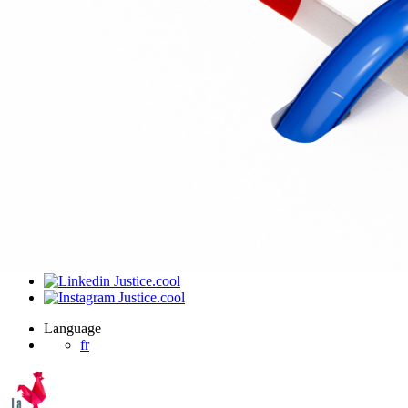
J’ai été invité sur un dossier
Connexion
Accueil
Produit
Tarifs professionnels
Articles
Organisations
A propos de Justice.cool
Corporate – Ethique et déontologie
Espace presse
Contact – FAQ
Contact
Language
fr