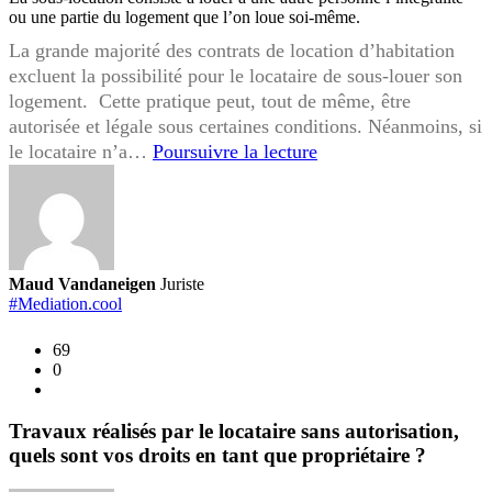
ou une partie du logement que l’on loue soi-même.
La grande majorité des contrats de location d’habitation
excluent la possibilité pour le locataire de sous-louer son
logement. Cette pratique peut, tout de même, être
autorisée et légale sous certaines conditions. Néanmoins, si
Sous-
le locataire n’a…
Poursuivre la lecture
location
non
autorisée,
quels
sont
Maud Vandaneigen
Juriste
vos
#Mediation.cool
droits
69
en
0
tant
que
propriétaire
Travaux réalisés par le locataire sans autorisation,
?
quels sont vos droits en tant que propriétaire ?