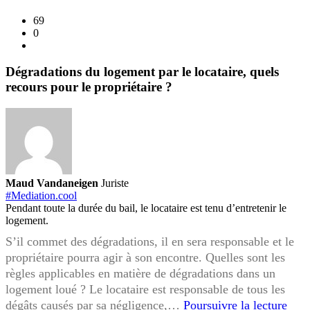
des
travaux,
69
0
quels
sont
vos
Dégradations du logement par le locataire, quels
droits
recours pour le propriétaire ?
en
tant
que
locataire
?
Maud Vandaneigen
Juriste
#Mediation.cool
Pendant toute la durée du bail, le locataire est tenu d’entretenir le
logement.
S’il commet des dégradations, il en sera responsable et le
propriétaire pourra agir à son encontre. Quelles sont les
règles applicables en matière de dégradations dans un
logement loué ? Le locataire est responsable de tous les
Dégr
dégâts causés par sa négligence,…
Poursuivre la lecture