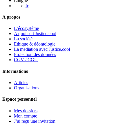
Langue
vos
fr
droits
A propos
en
tant
L’écosystème
que
A quoi sert Justice.cool
propriét
La société
Ethique & déontologie
?
La médiation avec Justice.cool
Protection des données
CGV / CGU
Informations
Articles
Organisations
Espace personnel
Mes dossiers
Mon compte
J’ai reçu une invitation