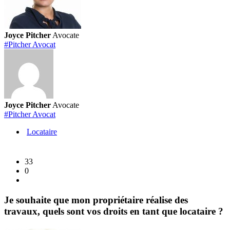
sanitaire,
certaines
compagnies
Joyce Pitcher
Avocate
aériennes
#Pitcher Avocat
et
agences
de
voyage
ne
Joyce Pitcher
Avocate
remboursent
#Pitcher Avocat
toujours
Locataire
pas
les
billets
33
COVID
0
!
Je souhaite que mon propriétaire réalise des
travaux, quels sont vos droits en tant que locataire ?