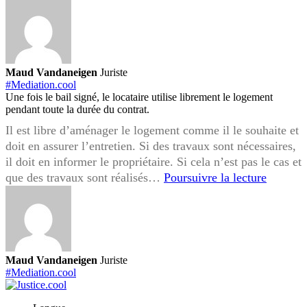
Maud Vandaneigen
Juriste
#Mediation.cool
Une fois le bail signé, le locataire utilise librement le logement
pendant toute la durée du contrat.
Il est libre d’aménager le logement comme il le souhaite et
doit en assurer l’entretien. Si des travaux sont nécessaires,
il doit en informer le propriétaire. Si cela n’est pas le cas et
Travaux
que des travaux sont réalisés…
Poursuivre la lecture
réalisés
par
le
locatair
sans
Maud Vandaneigen
Juriste
autorisa
#Mediation.cool
quels
sont