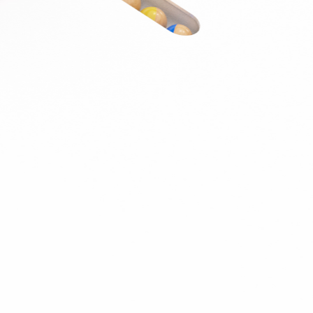
J’ai été invité sur un dossier
Connexion
Accueil
Produit
Tarifs professionnels
Articles
Organisations
A propos de Justice.cool
Corporate – Ethique et déontologie
Espace presse
Contact – FAQ
Contact
Language
fr