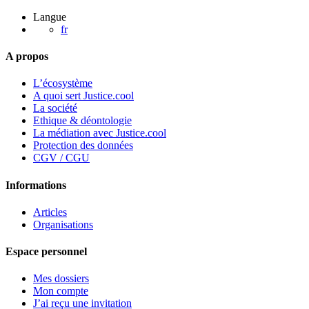
locataire
Langue
?
fr
A propos
L’écosystème
A quoi sert Justice.cool
La société
Ethique & déontologie
La médiation avec Justice.cool
Protection des données
CGV / CGU
Informations
Articles
Organisations
Espace personnel
Mes dossiers
Mon compte
J’ai reçu une invitation