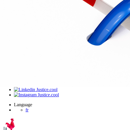
J’ai été invité sur un dossier
Connexion
Accueil
Produit
Tarifs professionnels
Articles
Organisations
A propos de Justice.cool
Corporate – Ethique et déontologie
Espace presse
Contact – FAQ
Contact
Language
fr