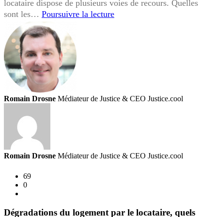
locataire dispose de plusieurs voies de recours. Quelles
Je
sont les…
Poursuivre la lecture
souhaite
que
mon
propriétaire
réalise
des
travaux,
Romain Drosne
Médiateur de Justice & CEO Justice.cool
quels
sont
vos
droits
en
Romain Drosne
Médiateur de Justice & CEO Justice.cool
tant
que
69
locataire
0
?
Dégradations du logement par le locataire, quels