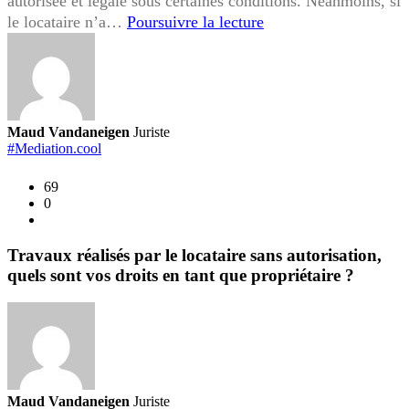
autorisée et légale sous certaines conditions. Néanmoins, si
Sous-
le locataire n’a…
Poursuivre la lecture
location
non
autorisée,
quels
sont
Maud Vandaneigen
Juriste
vos
#Mediation.cool
droits
69
en
0
tant
que
propriétaire
Travaux réalisés par le locataire sans autorisation,
?
quels sont vos droits en tant que propriétaire ?
Maud Vandaneigen
Juriste