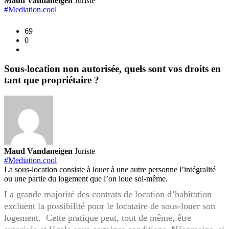
Maud Vandaneigen
Juriste
quel
#Mediation.cool
reco
69
pour
0
le
prop
?
Sous-location non autorisée, quels sont vos droits en
tant que propriétaire ?
Maud Vandaneigen
Juriste
#Mediation.cool
La sous-location consiste à louer à une autre personne l’intégralité
ou une partie du logement que l’on loue soi-même.
La grande majorité des contrats de location d’habitation
excluent la possibilité pour le locataire de sous-louer son
logement. Cette pratique peut, tout de même, être