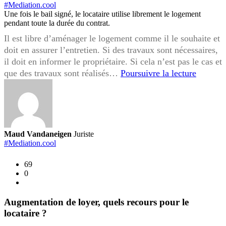
#Mediation.cool
Une fois le bail signé, le locataire utilise librement le logement
pendant toute la durée du contrat.
Il est libre d’aménager le logement comme il le souhaite et
doit en assurer l’entretien. Si des travaux sont nécessaires,
il doit en informer le propriétaire. Si cela n’est pas le cas et
Travaux
que des travaux sont réalisés…
Poursuivre la lecture
réalisés
par
le
locatair
sans
Maud Vandaneigen
Juriste
autorisa
#Mediation.cool
quels
69
sont
0
vos
droits
en
Augmentation de loyer, quels recours pour le
tant
locataire ?
que