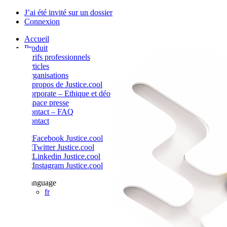
J’ai été invité sur un dossier
Connexion
Accueil
Produit
Tarifs professionnels
Articles
Organisations
A propos de Justice.cool
Corporate – Ethique et déontologie
Espace presse
Contact – FAQ
Contact
Language
fr