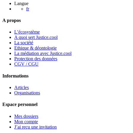
et
Langue
d’annulation
fr
d’une
croisière
A propos
L’écosystème
A quoi sert Justice.cool
La société
Ethique & déontologie
La médiation avec Justice.cool
Protection des données
CGV / CGU
Informations
Articles
Organisations
Espace personnel
Mes dossiers
Mon compte
J’ai reçu une invitation