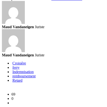
maritime
de
passagers:
quelles
obligations
pour
Maud Vandaneigen
Juriste
les
professionnels?
Maud Vandaneigen
Juriste
Croisière
ferry
Indemnisation
remboursement
Retard
69
0