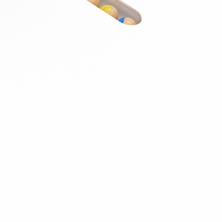
J’ai été invité sur un dossier
Connexion
Accueil
Produit
Tarifs professionnels
Articles
Organisations
A propos de Justice.cool
Corporate – Ethique et déontologie
Espace presse
Contact – FAQ
Contact
Language
fr