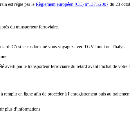
rain est régie par le
Règlement européen (CE) n°1371/2007
du 23 octo
uprès du transporteur ferroviaire.
retard. C’est le cas lorsque vous voyagez avec TGV Inoui ou Thalys.
enne
.
 averti par le transporteur ferroviaire du retard avant l’achat de votre bi
e à remplir en ligne afin de procéder à l’enregistrement puis au traitem
nir plus d’informations.