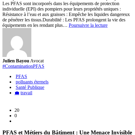
Les PFAS sont incorporés dans les équipements de protection
individuelle (EPI) des pompiers pour leurs propriétés uniques :
Résistance à l’eau et aux graisses : Empêche les liquides dangereux
de pénétrer les tissus.
Durabilité : Les PFAS prolongent la vie des
Les
équipements en les rendant plus…
Poursuivre la lecture
PFAS
dans
les
Tenues
des
Pompiers
Julien Bayou
Avocat
:
#ContaminationPFAS
Une
Protection
PFAS
Qui
polluants éternels
Cache
Santé Publique
un
💼
travail
Danger
Invisible
20
0
PFAS et Métiers du Bâtiment : Une Menace Invisible