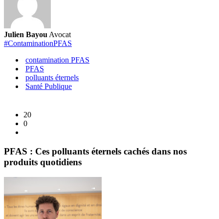
du
Bâtiment
:
Une
Julien Bayou
Avocat
Menace
#ContaminationPFAS
Invisible
pour
contamination PFAS
les
PFAS
Travailleurs
polluants éternels
Santé Publique
20
0
PFAS : Ces polluants éternels cachés dans nos
produits quotidiens