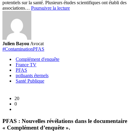
potentiels sur la santé. Plusieurs études scientifiques ont établi des
Quelles
associations…
Poursuivre la lecture
sont
les
maladies
liés
à
la
Julien Bayou
Avocat
pollution
#ContaminationPFAS
aux
PFAS
Complément d'enquête
?
France TV
PFAS
polluants éternels
Santé Publique
20
0
PFAS : Nouvelles révélations dans le documentaire
« Complément d’enquête ».