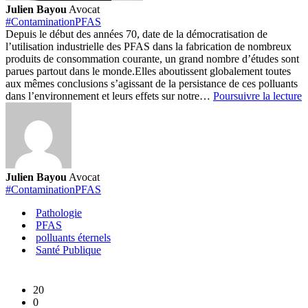
Julien Bayou
Avocat
#ContaminationPFAS
Depuis le début des années 70, date de la démocratisation de
l’utilisation industrielle des PFAS dans la fabrication de nombreux
produits de consommation courante, un grand nombre d’études sont
parues partout dans le monde.
Elles aboutissent globalement toutes
aux mêmes conclusions s’agissant de la persistance de ces polluants
P
dans l’environnement et leurs effets sur notre…
Poursuivre la lecture
:
D
1
l
é
s
Julien Bayou
Avocat
s
#ContaminationPFAS
e
a
Pathologie
a
PFAS
m
polluants éternels
c
Santé Publique
s
l
s
20
0