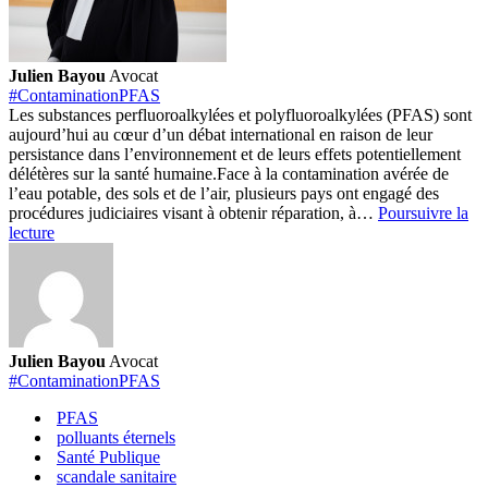
Julien Bayou
Avocat
#ContaminationPFAS
Les substances perfluoroalkylées et polyfluoroalkylées (PFAS) sont
aujourd’hui au cœur d’un débat international en raison de leur
persistance dans l’environnement et de leurs effets potentiellement
délétères sur la santé humaine.
Face à la contamination avérée de
l’eau potable, des sols et de l’air, plusieurs pays ont engagé des
procédures judiciaires visant à obtenir réparation, à…
Poursuivre la
État
lecture
des
lieux
des
procédures
judiciaires
internationales
Julien Bayou
Avocat
sur
#ContaminationPFAS
les
PFAS
PFAS
polluants éternels
Santé Publique
scandale sanitaire