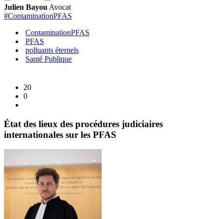
do
Julien Bayou
Avocat
«
#ContaminationPFAS
d’
ContaminationPFAS
PFAS
polluants éternels
Santé Publique
20
0
État des lieux des procédures judiciaires
internationales sur les PFAS