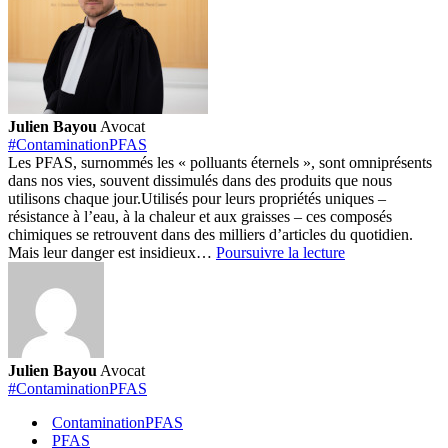
Julien Bayou
Avocat
#ContaminationPFAS
Les PFAS, surnommés les « polluants éternels », sont omniprésents
dans nos vies, souvent dissimulés dans des produits que nous
utilisons chaque jour.
Utilisés pour leurs propriétés uniques –
résistance à l’eau, à la chaleur et aux graisses – ces composés
chimiques se retrouvent dans des milliers d’articles du quotidien.
PFAS
Mais leur danger est insidieux…
Poursuivre la lecture
:
Ces
polluants
éternels
cachés
dans
Julien Bayou
Avocat
nos
#ContaminationPFAS
produits
quotidiens
ContaminationPFAS
PFAS