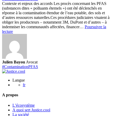
Contexte et enjeux des accords Les procès concernant les PFAS
(substances dites « polluants éternels ») ont été déclenchés en
réponse à la contamination étendue de l’eau potable, des sols et
d’autres ressources naturelles.
Ces procédures judiciaires visaient à
obliger les producteurs – notamment 3M, DuPont et d’autres – à
indemniser les communautés affectées, financer…
Poursuivre la
Analyse
lecture
des
accords
obtenus
par
Robert
BILLOT
Julien Bayou
Avocat
dans
#ContaminationPFAS
les
procès
PFAS
Langue
aux
fr
US
?
A propos
L’écosystème
A quoi sert Justice.cool
La société