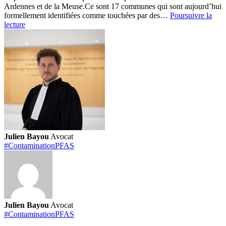
Ardennes et de la Meuse.
Ce sont 17 communes qui sont aujourd’hui
formellement identifiées comme touchées par des…
Poursuivre la
Pollution
lecture
record
aux
PFAS
dans
le
Grand
Est
:
un
scandale
sanitaire
majeur
Julien Bayou
Avocat
révélé
#ContaminationPFAS
par
Disclose
Julien Bayou
Avocat
#ContaminationPFAS