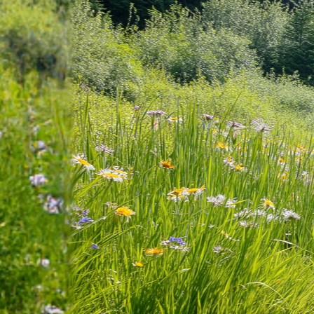
J’ai été invité sur un dossier
Connexion
Accueil
Produit
Tarifs professionnels
Articles
Organisations
A propos de Justice.cool
Corporate – Ethique et déontologie
Espace presse
Contact – FAQ
Contact
Language
fr