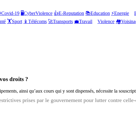

Covid-19
🖥️
CyberViolence
👍
E-Reputation
📚
Education
⚡
Energie
nté
🏋️
Sport
📱
Télécoms
🚀
Transports
💼
Travail
Violence
🏘️
Voisina
vos droits ?
quipements, ainsi qu’aux cours qui y sont dispensés, nécessite la souscr
estrictives prises par le gouvernement pour lutter contre cell