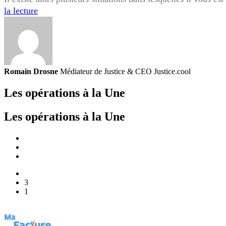
Abonnement
la lecture
à
la
salle
de
sport
Romain Drosne
Médiateur de Justice & CEO Justice.cool
:
Les opérations à la Une
demande
de
suspension,
Les opérations à la Une
quels
sont
vos
droits
?
3
1