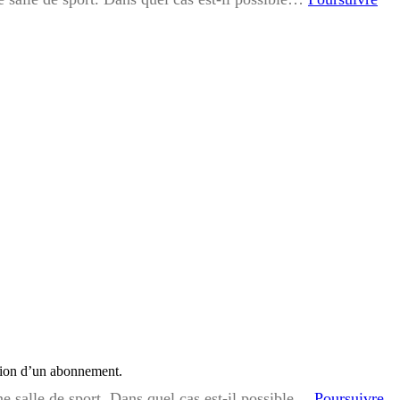
iption d’un abonnement.
ne salle de sport. Dans quel cas est-il possible…
Poursuivre