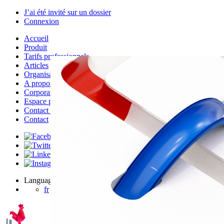
J’ai été invité sur un dossier
Connexion
Accueil
Produit
Tarifs professionnels
Articles
Organisations
A propos de Justice.cool
Corporate – Ethique et déontologie
Espace presse
Contact – FAQ
Contact
Language
fr