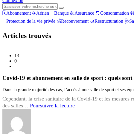
Connexion
🗓️
Abonnement
✈️
Aérien
Banque & Assurance
🛒
Consommation

Protection de la vie privée
💰
Recouvrement
🤝
Restructuration
🩺
Sa
Articles trouvés
13
0
Covid-19 et abonnement en salle de sport : quels sont 
Dans la grande majorité des cas, l’accès à une salle de sport et ses é
Cependant, la crise sanitaire de la Covid-19 et les mesures r
Covid-
des salles…
Poursuivre la lecture
19
et
abonnement
en