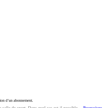
iption d’un abonnement.
ne salle de sport. Dans quel cas est-il possible…
Poursuivre