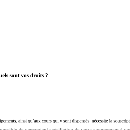
uels sont vos droits ?
quipements, ainsi qu’aux cours qui y sont dispensés, nécessite la souscr
est possible de demander la résiliation de votre abonnement à u