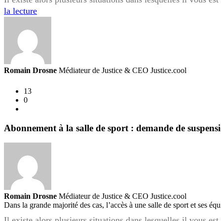
Résiliation
la lecture
de
votre
abonnement
à
la
Romain Drosne
Médiateur de Justice & CEO Justice.cool
salle
de
13
0
sport
:
quels
Abonnement à la salle de sport : demande de suspensio
sont
vos
droits
?
Romain Drosne
Médiateur de Justice & CEO Justice.cool
Dans la grande majorité des cas, l’accès à une salle de sport et ses é
Il existe alors plusieurs situations dans lesquelles il vous 