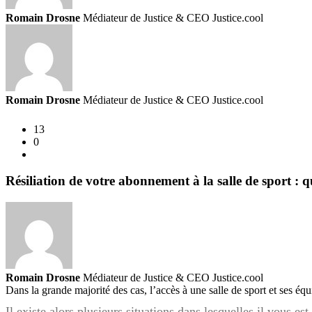
salle
Romain Drosne
Médiateur de Justice & CEO Justice.cool
de
sport
:
quels
sont
Romain Drosne
Médiateur de Justice & CEO Justice.cool
vos
droits
13
?
0
Résiliation de votre abonnement à la salle de sport : q
Romain Drosne
Médiateur de Justice & CEO Justice.cool
Dans la grande majorité des cas, l’accès à une salle de sport et ses é
Il existe alors plusieurs situations dans lesquelles il vous 