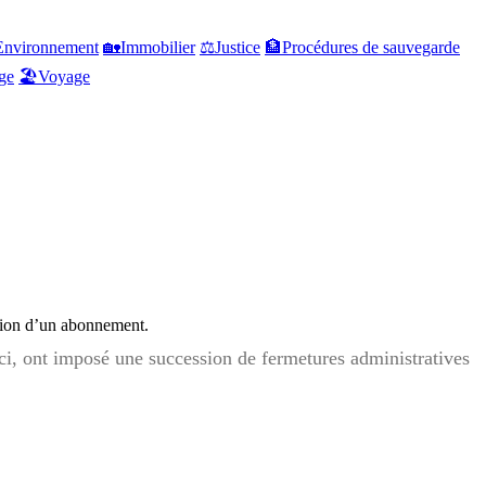
Environnement
🏡
Immobilier
⚖️
Justice
🏦
Procédures de sauvegarde
ge
🏖️
Voyage
iption d’un abonnement.
e-ci, ont imposé une succession de fermetures administratives