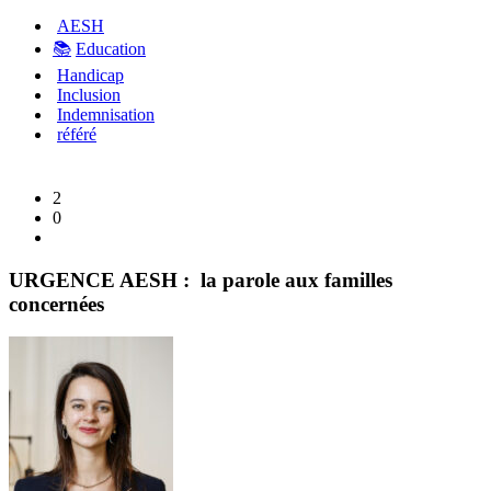
AESH
📚
Education
Handicap
Inclusion
Indemnisation
référé
2
0
URGENCE AESH : la parole aux familles
concernées