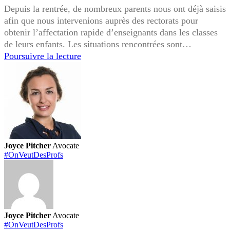
Depuis la rentrée, de nombreux parents nous ont déjà saisis
afin que nous intervenions auprès des rectorats pour
obtenir l’affectation rapide d’enseignants dans les classes
de leurs enfants. Les situations rencontrées sont…
#OnVeutDesProfs
Poursuivre la lecture
:
Grande
visio-
conférence
de
rentrée
Joyce Pitcher
Avocate
#OnVeutDesProfs
Joyce Pitcher
Avocate
#OnVeutDesProfs