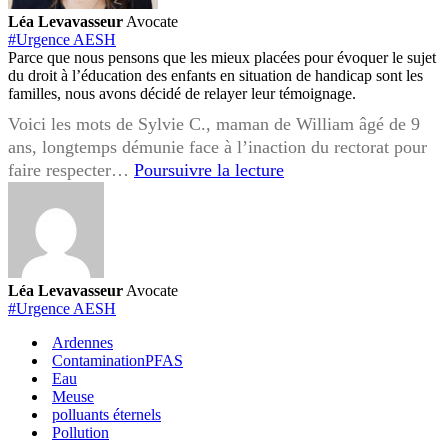
Léa Levavasseur
Avocate
#Urgence AESH
Parce que nous pensons que les mieux placées pour évoquer le sujet
du droit à l’éducation des enfants en situation de handicap sont les
familles, nous avons décidé de relayer leur témoignage.
Voici les mots de Sylvie C., maman de William âgé de 9
ans, longtemps démunie face à l’inaction du rectorat pour
URGENCE
faire respecter…
Poursuivre la lecture
AESH
:
la
parole
aux
Léa Levavasseur
Avocate
familles
#Urgence AESH
concernées
Ardennes
ContaminationPFAS
Eau
Meuse
polluants éternels
Pollution