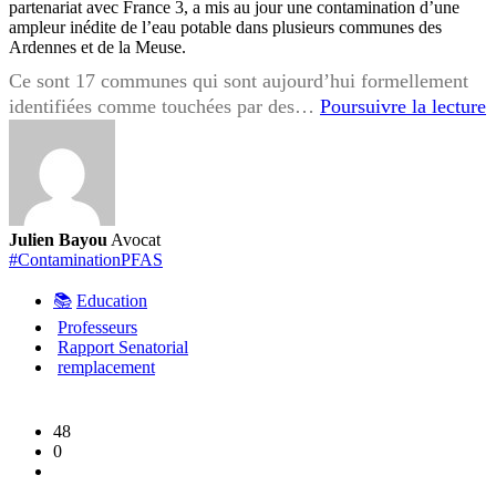
partenariat avec France 3, a mis au jour une contamination d’une
ampleur inédite de l’eau potable dans plusieurs communes des
Ardennes et de la Meuse.
Ce sont 17 communes qui sont aujourd’hui formellement
P
identifiées comme touchées par des…
Poursuivre la lecture
r
a
d
l
Julien Bayou
Avocat
G
#ContaminationPFAS
E
📚
Education
:
Professeurs
u
Rapport Senatorial
s
remplacement
s
m
48
r
0
p
D