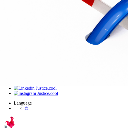
J’ai été invité sur un dossier
Connexion
Accueil
Produit
Tarifs professionnels
Articles
Organisations
A propos de Justice.cool
Corporate – Ethique et déontologie
Espace presse
Contact – FAQ
Contact
Language
fr