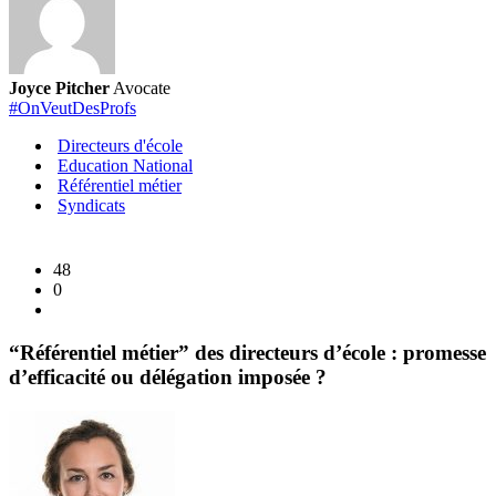
enseignants
:
quand
le
Joyce Pitcher
Avocate
Sénat
#OnVeutDesProfs
confirme
Directeurs d'école
l’ampleur
Education National
du
Référentiel métier
Syndicats
problème
48
0
“Référentiel métier” des directeurs d’école : promesse
d’efficacité ou délégation imposée ?