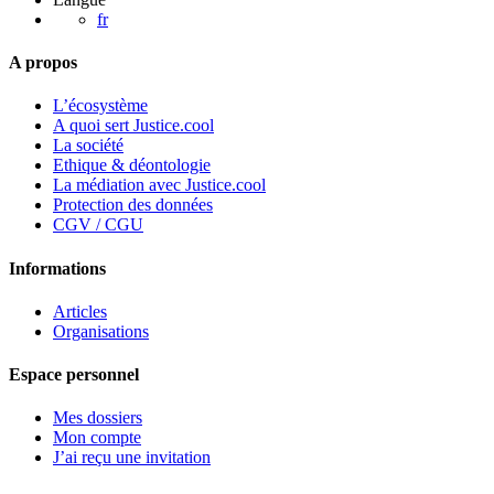
délégatio
fr
imposée
A propos
?
L’écosystème
A quoi sert Justice.cool
La société
Ethique & déontologie
La médiation avec Justice.cool
Protection des données
CGV / CGU
Informations
Articles
Organisations
Espace personnel
Mes dossiers
Mon compte
J’ai reçu une invitation