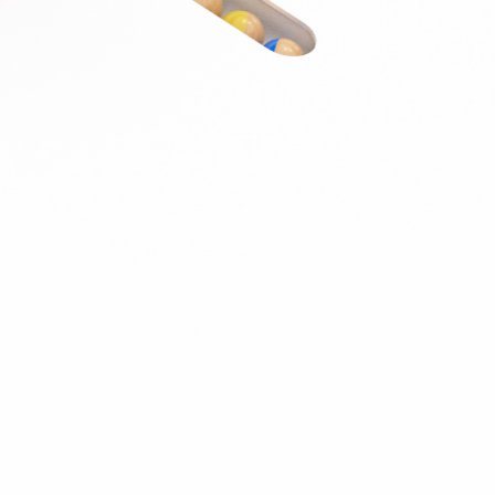
J’ai été invité sur un dossier
Connexion
Accueil
Produit
Tarifs professionnels
Articles
Organisations
A propos de Justice.cool
Corporate – Ethique et déontologie
Espace presse
Contact – FAQ
Contact
Language
fr