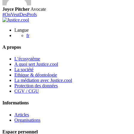
n’
pa
Joyce Pitcher
Avocate
fra
#OnVeutDesProfs
à
av
Langue
?
fr
A propos
L’écosystème
A quoi sert Justice.cool
La société
Ethique & déontologie
La médiation avec Justice.cool
Protection des données
CGV / CGU
Informations
Articles
Organisations
Espace personnel