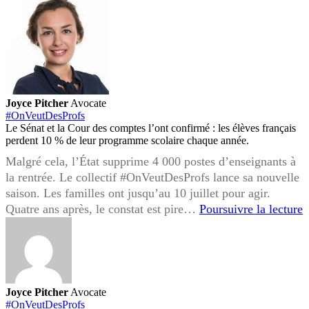
Joyce Pitcher
Avocate
#OnVeutDesProfs
Le Sénat et la Cour des comptes l’ont confirmé : les élèves français
perdent 10 % de leur programme scolaire chaque année.
Malgré cela, l’État supprime 4 000 postes d’enseignants à
la rentrée. Le collectif #OnVeutDesProfs lance sa nouvelle
saison. Les familles ont jusqu’au 10 juillet pour agir.
#
Quatre ans après, le constat est pire…
Poursuivre la lecture
2
:
n
s
Joyce Pitcher
Avocate
c
#OnVeutDesProfs