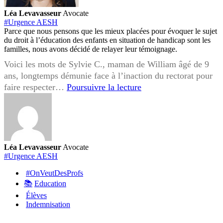
Léa Levavasseur
Avocate
#Urgence AESH
Parce que nous pensons que les mieux placées pour évoquer le sujet
du droit à l’éducation des enfants en situation de handicap sont les
familles, nous avons décidé de relayer leur témoignage.
Voici les mots de Sylvie C., maman de William âgé de 9
ans, longtemps démunie face à l’inaction du rectorat pour
URGENCE
faire respecter…
Poursuivre la lecture
AESH
:
la
parole
aux
Léa Levavasseur
Avocate
familles
#Urgence AESH
concernées
#OnVeutDesProfs
📚
Education
Élèves
Indemnisation