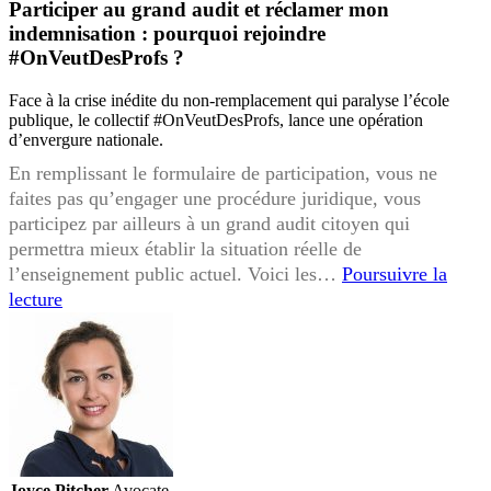
Participer au grand audit et réclamer mon
indemnisation : pourquoi rejoindre
#OnVeutDesProfs ?
Face à la crise inédite du non-remplacement qui paralyse l’école
publique, le collectif #OnVeutDesProfs, lance une opération
d’envergure nationale.
En remplissant le formulaire de participation, vous ne
faites pas qu’engager une procédure juridique, vous
participez par ailleurs à un grand audit citoyen qui
permettra mieux établir la situation réelle de
l’enseignement public actuel. Voici les…
Poursuivre la
Participer
lecture
au
grand
audit
et
réclamer
mon
indemnisation
Joyce Pitcher
Avocate