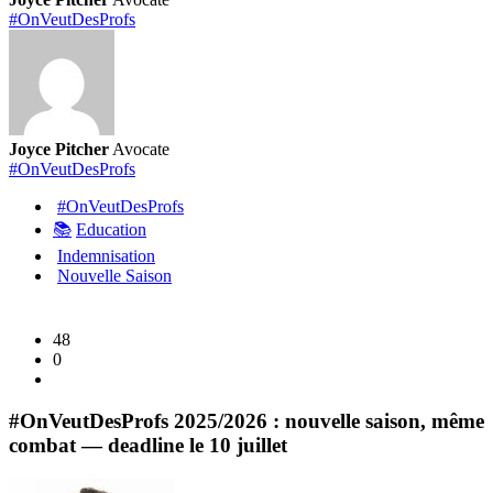
:
#OnVeutDesProfs
pourquoi
rejoindre
#OnVeutDesProfs
?
Joyce Pitcher
Avocate
#OnVeutDesProfs
#OnVeutDesProfs
📚
Education
Indemnisation
Nouvelle Saison
48
0
#OnVeutDesProfs 2025/2026 : nouvelle saison, même
combat — deadline le 10 juillet