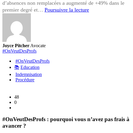
d’absences non remplacées a augmenté de +49% dans le
#OnVeutDesProfs
premier degré et…
Poursuivre la lecture
:
Absences
non
remplacées,
des
Joyce Pitcher
Avocate
élèves
#OnVeutDesProfs
livrés
#OnVeutDesProfs
à
📚
Education
eux-
Indemnisation
mêmes
Procédure
48
0
#OnVeutDesProfs : pourquoi vous n’avez pas frais à
avancer ?