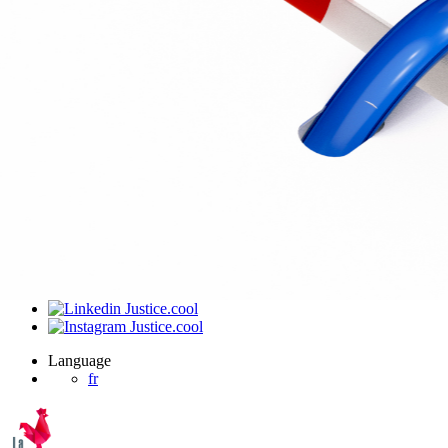
J’ai été invité sur un dossier
Connexion
Accueil
Produit
Tarifs professionnels
Articles
Organisations
A propos de Justice.cool
Corporate – Ethique et déontologie
Espace presse
Contact – FAQ
Contact
Language
fr