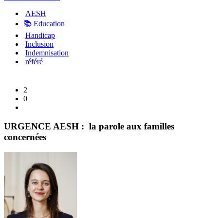
AESH
d
📚
Education
l
Handicap
1
Inclusion
j
Indemnisation
référé
2
0
URGENCE AESH : la parole aux familles
concernées