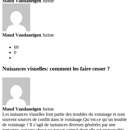
Maud Vandaneigen
Juriste
?
Maud Vandaneigen
Juriste
69
0
Nuisances visuelles: comment les faire cesser ?
Maud Vandaneigen
Juriste
Les nuisances visuelles font partie des troubles du voisinage et sont
souvent sources de conflit dans le voisinage.
Qu’est-ce qu’un trouble
de voisinage ? Il s’agit de nuisances diverses générées par une
personne, par une chose ou par un animal dont elle est responsable