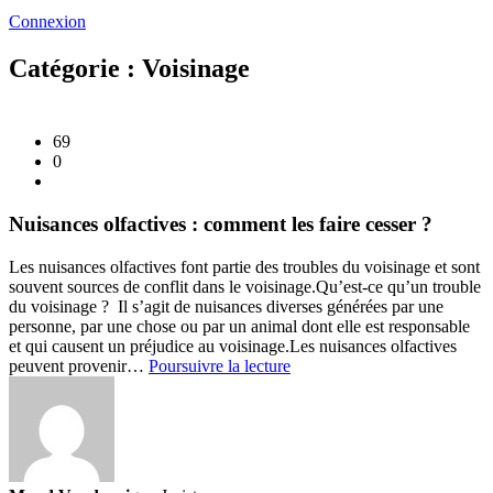
Connexion
Catégorie : Voisinage
69
0
Nuisances olfactives : comment les faire cesser ?
Les nuisances olfactives font partie des troubles du voisinage et sont
souvent sources de conflit dans le voisinage.
Qu’est-ce qu’un trouble
du voisinage ? Il s’agit de nuisances diverses générées par une
personne, par une chose ou par un animal dont elle est responsable
et qui causent un préjudice au voisinage.Les nuisances olfactives
Nuisances
peuvent provenir…
Poursuivre la lecture
olfactives
:
comment
les
faire
cesser