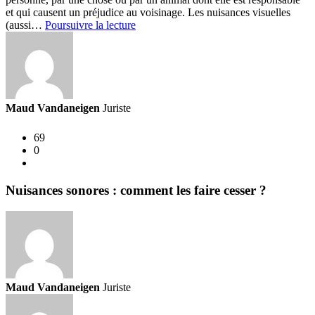
et qui causent un préjudice au voisinage. Les nuisances visuelles
Nuisances
(aussi…
Poursuivre la lecture
visuelles:
comment
les
faire
cesser
?
Maud Vandaneigen
Juriste
69
0
Nuisances sonores : comment les faire cesser ?
Maud Vandaneigen
Juriste