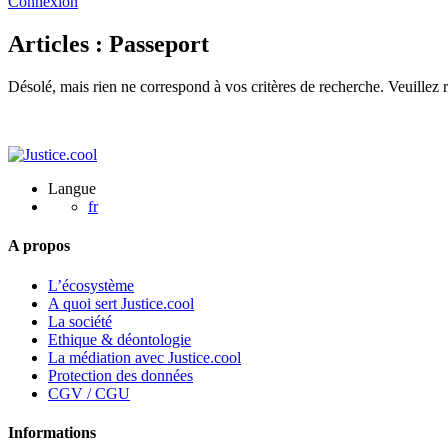
Connexion
Articles : Passeport
Désolé, mais rien ne correspond à vos critères de recherche. Veuillez 
Langue
fr
A propos
L’écosystème
A quoi sert Justice.cool
La société
Ethique & déontologie
La médiation avec Justice.cool
Protection des données
CGV / CGU
Informations