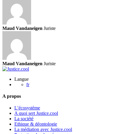
ou
endommagés
à
l’hôtel:
quels
Maud Vandaneigen
Juriste
sont
mes
droits?
Maud Vandaneigen
Juriste
Langue
fr
A propos
L’écosystème
A quoi sert Justice.cool
La société
Ethique & déontologie
La médiation avec Justice.cool