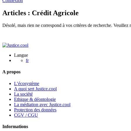
Connexion
Articles : Crédit Agricole
Désolé, mais rien ne correspond à vos critères de recherche. Veuillez 
Langue
fr
A propos
L’écosystème
A quoi sert Justice.cool
La société
Ethique & déontologie
La médiation avec Justice.cool
Protection des données
CGV / CGU
Informations