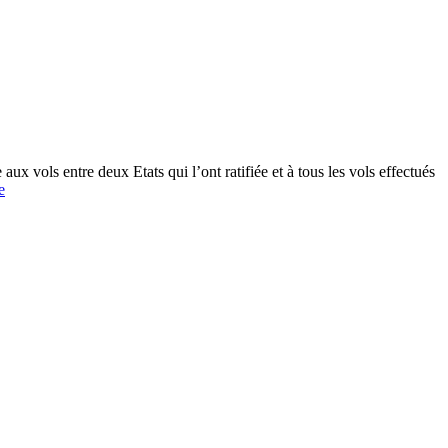
 vols entre deux Etats qui l’ont ratifiée et à tous les vols effectués
Bagages
e
retardés,
perdus
ou
endommagés
lors
d’un
voyage
en
avion
:
quels
sont
les
droits