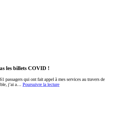
as les billets COVID !
61 passagers qui ont fait appel à mes services au travers de
3
ble, j’ai a…
Poursuivre la lecture
ans
après
la
crise
sanitaire,
certaines
compagnies
aériennes