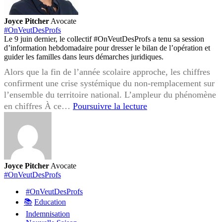
Joyce Pitcher
Avocate
#OnVeutDesProfs
Le 9 juin dernier, le collectif #OnVeutDesProfs a tenu sa session
d’information hebdomadaire pour dresser le bilan de l’opération et
guider les familles dans leurs démarches juridiques.
Alors que la fin de l’année scolaire approche, les chiffres
confirment une crise systémique du non-remplacement sur
l’ensemble du territoire national. L’ampleur du phénomène
Mobilisation
en chiffres À ce…
Poursuivre la lecture
#OnVeutDesProfs
:
Participez
à
nos
Joyce Pitcher
Avocate
visio-
#OnVeutDesProfs
conférences
#OnVeutDesProfs
hebdomadaires
📚
Education
pour
Indemnisation
agir