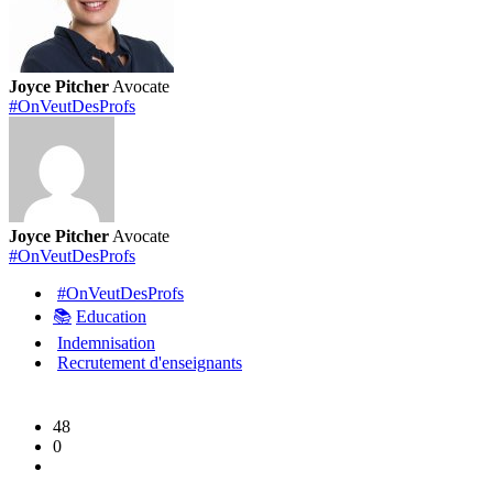
vos
heures
de
Joyce Pitcher
Avocate
cours
#OnVeutDesProfs
perdues
sur
Pronote
Joyce Pitcher
Avocate
#OnVeutDesProfs
#OnVeutDesProfs
📚
Education
Indemnisation
Recrutement d'enseignants
48
0