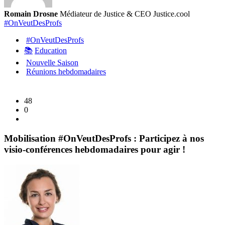
Joyce
Romain Drosne
Médiateur de Justice & CEO Justice.cool
Pitcher
#OnVeutDesProfs
lance
#OnVeutDesProfs
la
📚
Education
Saison
Nouvelle Saison
5
Réunions hebdomadaires
pour
défend
48
l’École
0
!
Mobilisation #OnVeutDesProfs : Participez à nos
visio-conférences hebdomadaires pour agir !