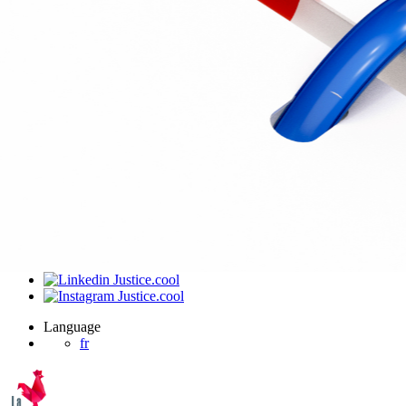
J’ai été invité sur un dossier
Connexion
Accueil
Produit
Tarifs professionnels
Articles
Organisations
A propos de Justice.cool
Corporate – Ethique et déontologie
Espace presse
Contact – FAQ
Contact
Language
fr