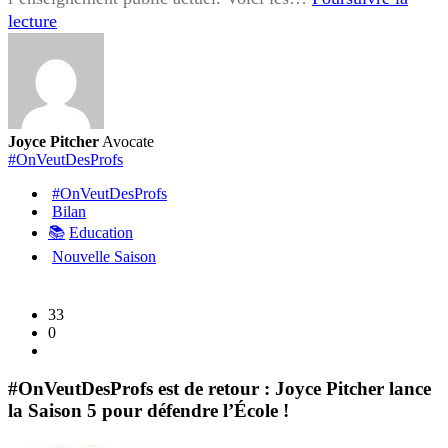
Participer
lecture
au
grand
audit
et
réclamer
Joyce Pitcher
Avocate
mon
#OnVeutDesProfs
indemnisation
#OnVeutDesProfs
:
Bilan
pourquoi
📚
Education
rejoindre
Nouvelle Saison
#OnVeutDesProfs
?
33
0
#OnVeutDesProfs est de retour : Joyce Pitcher lance
la Saison 5 pour défendre l’École !