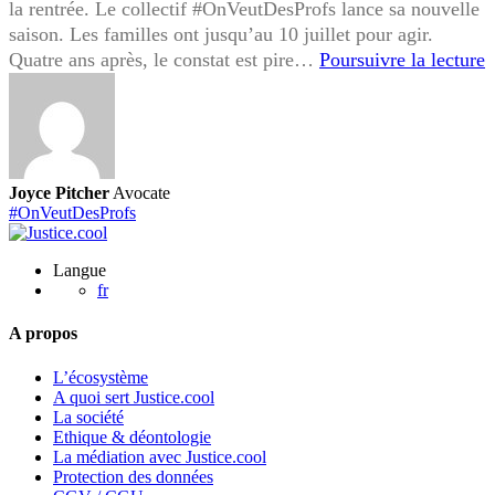
la rentrée. Le collectif #OnVeutDesProfs lance sa nouvelle
saison. Les familles ont jusqu’au 10 juillet pour agir.
#
Quatre ans après, le constat est pire…
Poursuivre la lecture
2
:
n
s
Joyce Pitcher
Avocate
c
#OnVeutDesProfs
d
Langue
l
fr
1
A propos
j
L’écosystème
A quoi sert Justice.cool
La société
Ethique & déontologie
La médiation avec Justice.cool
Protection des données