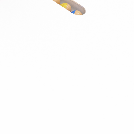
J’ai été invité sur un dossier
Connexion
Accueil
Produit
Tarifs professionnels
Articles
Organisations
A propos de Justice.cool
Corporate – Ethique et déontologie
Espace presse
Contact – FAQ
Contact
Language
fr