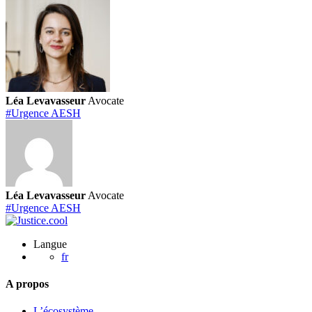
demande
d’aide
juridictionnelle
Léa Levavasseur
Avocate
#Urgence AESH
Léa Levavasseur
Avocate
#Urgence AESH
Langue
fr
A propos
L’écosystème