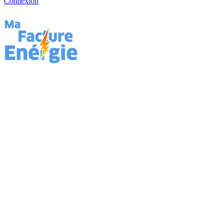
Connexion
Vos factures d'énergie se sont enflammées
Le cabinet Pitcher vient en aide aux consommateurs et aux professionnels
du bouclier tarifaire.