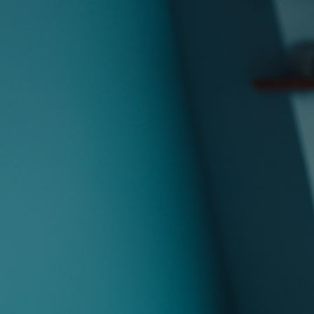
J’ai été invité sur un dossier
Connexion
Accueil
Produit
Tarifs professionnels
Articles
Organisations
A propos de Justice.cool
Corporate – Ethique et déontologie
Espace presse
Contact – FAQ
Contact
Language
fr