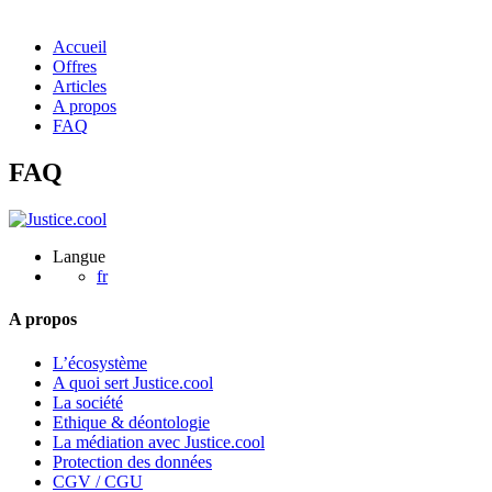
Accueil
Offres
Articles
A propos
FAQ
FAQ
Langue
fr
A propos
L’écosystème
A quoi sert Justice.cool
La société
Ethique & déontologie
La médiation avec Justice.cool
Protection des données
CGV / CGU