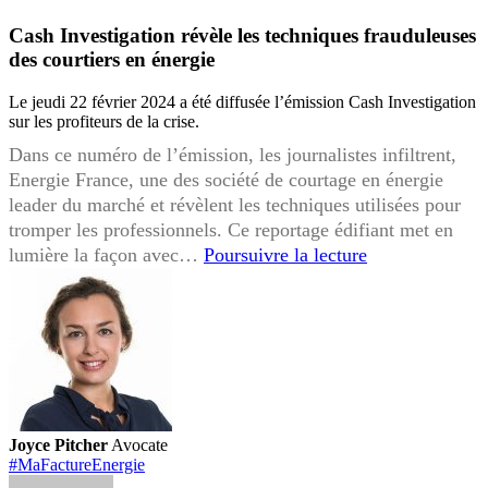
Cash Investigation révèle les techniques frauduleuses
des courtiers en énergie
Le jeudi 22 février 2024 a été diffusée l’émission Cash Investigation
sur les profiteurs de la crise.
Dans ce numéro de l’émission, les journalistes infiltrent,
Energie France, une des société de courtage en énergie
leader du marché et révèlent les techniques utilisées pour
tromper les professionnels. Ce reportage édifiant met en
Cash
lumière la façon avec…
Poursuivre la lecture
Investigation
révèle
les
techniques
frauduleuses
des
courtiers
Joyce Pitcher
Avocate
en
#MaFactureEnergie
énergie