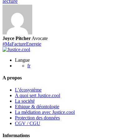
En
lecture
savoir
plus
sur
l’action
« MaFactureEnergie »
Joyce Pitcher
Avocate
#MaFactureEnergie
Langue
fr
A propos
L’écosystème
A quoi sert Justice.cool
La société
Ethique & déontologie
La médiation avec Justice.cool
Protection des données
CGV / CGU
Informations