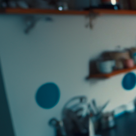
J’ai été invité sur un dossier
Connexion
Accueil
Produit
Tarifs professionnels
Articles
Organisations
A propos de Justice.cool
Corporate – Ethique et déontologie
Espace presse
Contact – FAQ
Contact
Language
fr