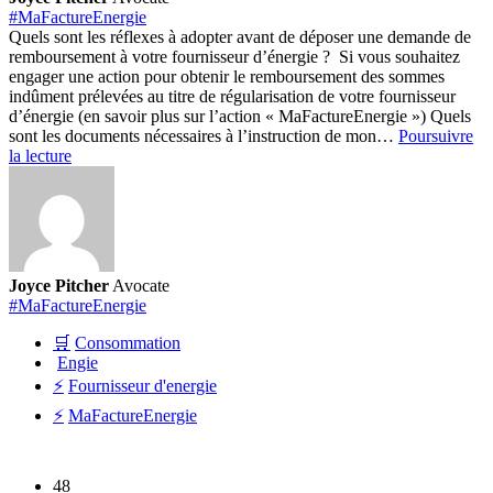
#MaFactureEnergie
Quels sont les réflexes à adopter avant de déposer une demande de
remboursement à votre fournisseur d’énergie ? Si vous souhaitez
engager une action pour obtenir le remboursement des sommes
indûment prélevées au titre de régularisation de votre fournisseur
d’énergie (en savoir plus sur l’action « MaFactureEnergie ») Quels
sont les documents nécessaires à l’instruction de mon…
Poursuivre
Que
la lecture
dois
je
faire
avant
de
déposer
Joyce Pitcher
Avocate
mon
#MaFactureEnergie
dossier
MaFactureEnergie
🛒
Consommation
?
Engie
⚡
Fournisseur d'energie
⚡
MaFactureEnergie
48