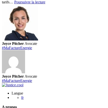
En
tarifs…
Poursuivre la lecture
savoir
plus
sur
l’action
« MaFactureEnergie »
Joyce Pitcher
Avocate
#MaFactureEnergie
Joyce Pitcher
Avocate
#MaFactureEnergie
Langue
fr
A propos