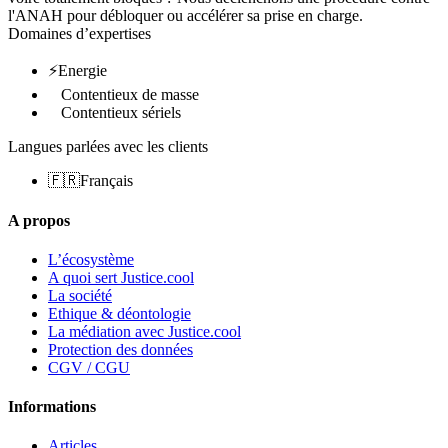
l'ANAH pour débloquer ou accélérer sa prise en charge.
Domaines d’expertises
⚡
Energie
Contentieux de masse
Contentieux sériels
Langues parlées avec les clients
Langue
🇫🇷
Français
fr
A propos
L’écosystème
A quoi sert Justice.cool
La société
Ethique & déontologie
La médiation avec Justice.cool
Protection des données
CGV / CGU
Informations
Articles