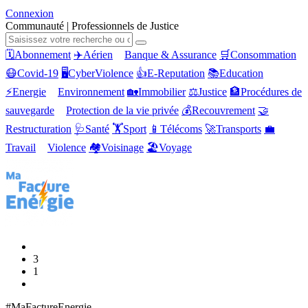
Connexion
Communauté |
Professionnels de Justice
🗓️
Abonnement
✈️
Aérien
Banque & Assurance
🛒
Consommation
😷
Covid-19
🖥️
CyberViolence
👍
E-Reputation
📚
Education
⚡
Energie
Environnement
🏡
Immobilier
⚖️
Justice
🏦
Procédures de
sauvegarde
Protection de la vie privée
💰
Recouvrement
🤝
Restructuration
🩺
Santé
🏋️
Sport
📱
Télécoms
🚀
Transports
💼
Travail
Violence
🏘️
Voisinage
🏖️
Voyage
3
1
#MaFactureEnergie