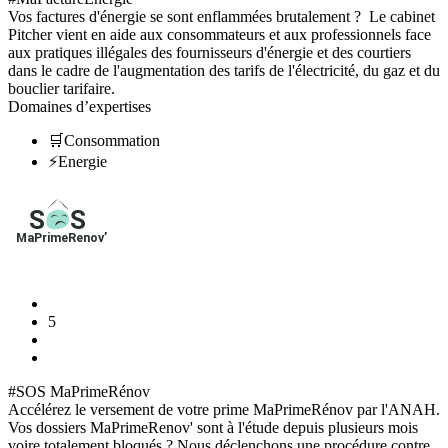
Vos factures d'énergie se sont enflammées brutalement ? Le cabinet
Pitcher vient en aide aux consommateurs et aux professionnels face
aux pratiques illégales des fournisseurs d'énergie et des courtiers
dans le cadre de l'augmentation des tarifs de l'électricité, du gaz et du
bouclier tarifaire.
Domaines d’expertises
🛒
Consommation
⚡
Energie
Langues parlées avec les clients
🇫🇷
Français
5
#SOS MaPrimeRénov
Accélérez le versement de votre prime MaPrimeRénov par l'ANAH.
Vos dossiers MaPrimeRenov' sont à l'étude depuis plusieurs mois
voire totalement bloqués ? Nous déclenchons une procédure contre