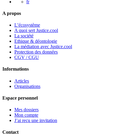
fr
A propos
L’écosystème
A quoi sert Justice.cool
La société
Ethique & déontologie
La médiation avec Justice.cool
Protection des données
CGV / CGU
Informations
Articles
Organisations
Espace personnel
Mes dossiers
Mon compte
J’ai reçu une invitation
Contact