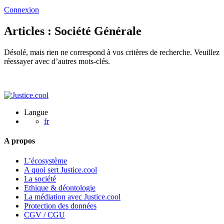
Connexion
Articles : Société Générale
Désolé, mais rien ne correspond à vos critères de recherche. Veuillez
réessayer avec d’autres mots-clés.
Langue
fr
A propos
L’écosystème
A quoi sert Justice.cool
La société
Ethique & déontologie
La médiation avec Justice.cool
Protection des données
CGV / CGU