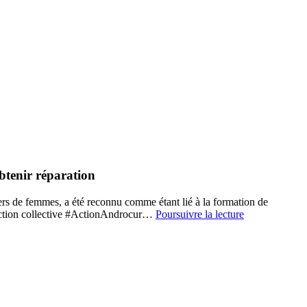
btenir réparation
ers de femmes, a été reconnu comme étant lié à la formation de
#ActionAndro
l’action collective #ActionAndrocur…
Poursuivre la lecture
:
Rejoignez
l’action
collective
menée
par
Maître