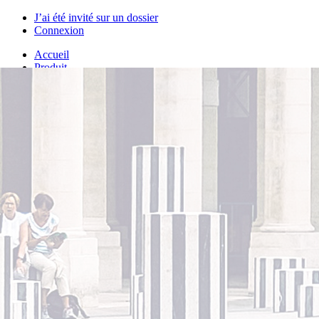
J’ai été invité sur un dossier
Connexion
Accueil
Produit
Tarifs professionnels
Articles
Organisations
A propos de Justice.cool
Corporate – Ethique et déontologie
Espace presse
Contact – FAQ
Contact
Language
fr