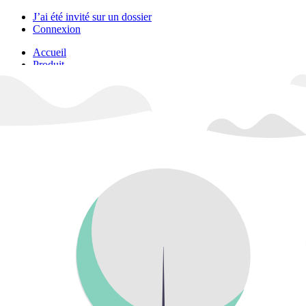
J’ai été invité sur un dossier
Connexion
Accueil
Produit
Tarifs professionnels
Articles
Organisations
A propos de Justice.cool
Corporate – Ethique et déontologie
Espace presse
Contact – FAQ
Contact
Language
fr