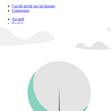
J’ai été invité sur un dossier
Connexion
Accueil
Produit
Tarifs professionnels
Articles
Organisations
A propos de Justice.cool
Corporate – Ethique et déontologie
Espace presse
Contact – FAQ
Contact
Language
fr