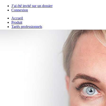
J’ai été invité sur un dossier
Connexion
Accueil
Produit
Tarifs professionnels
Articles
Organisations
A propos de Justice.cool
Corporate – Ethique et déontologie
Espace presse
Contact – FAQ
Contact
Language
fr