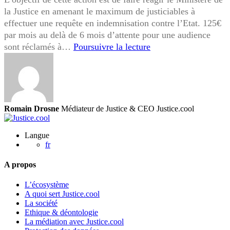
la Justice en amenant le maximum de justiciables à
effectuer une requête en indemnisation contre l’Etat. 125€
par mois au delà de 6 mois d’attente pour une audience
L’opération
sont réclamés à…
Poursuivre la lecture
#AcceleronsLaJustic
secoue
la
justice
et
Romain Drosne
Médiateur de Justice & CEO Justice.cool
interpelle
M.
Langue
Le
fr
Ministre
Eric
A propos
Dupont
L’écosystème
Moretti
A quoi sert Justice.cool
La société
Ethique & déontologie
La médiation avec Justice.cool