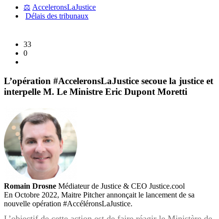
⚖️
AcceleronsLaJustice
Délais des tribunaux
33
0
L’opération #AcceleronsLaJustice secoue la justice et
interpelle M. Le Ministre Eric Dupont Moretti
Romain Drosne
Médiateur de Justice & CEO Justice.cool
En Octobre 2022, Maitre Pitcher annonçait le lancement de sa
nouvelle opération #AccéléronsLaJustice.
L’objectif de cette action est de faire réagir le Ministère de