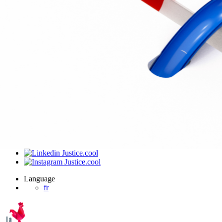
J’ai été invité sur un dossier
Connexion
Accueil
Produit
Tarifs professionnels
Articles
Organisations
A propos de Justice.cool
Corporate – Ethique et déontologie
Espace presse
Contact – FAQ
Contact
Language
fr