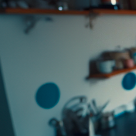
J’ai été invité sur un dossier
Connexion
Accueil
Produit
Tarifs professionnels
Articles
Organisations
A propos de Justice.cool
Corporate – Ethique et déontologie
Espace presse
Contact – FAQ
Contact
Language
fr