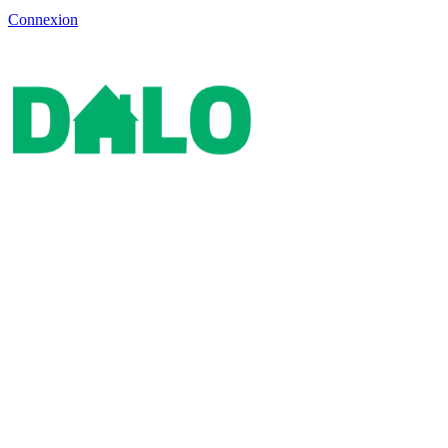
Connexion
Faites-vous indemniser pour les années
d'attente malgré votre statut DALO.
Maître Bayou prend en charge la procédure en justice qui vous
permettra d'obtenir réparation après vos années de précarité malgré
votre statut prioritaire pour un logement social.