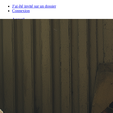
J’ai été invité sur un dossier
Connexion
Accueil
Produit
Tarifs professionnels
Articles
Organisations
A propos de Justice.cool
Corporate – Ethique et déontologie
Espace presse
Contact – FAQ
Contact
Language
fr