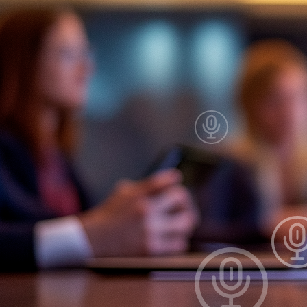
J’ai été invité sur un dossier
Connexion
Accueil
Produit
Tarifs professionnels
Articles
Organisations
A propos de Justice.cool
Corporate – Ethique et déontologie
Espace presse
Contact – FAQ
Contact
Language
fr