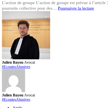
L’action de groupe L’action de groupe est prévue à l’article 3
Ecoutes
poursuite collective pour des…
Poursuivre la lecture
Abusive
:
Quels
recours
pour
obtenir
réparati
?
Julien Bayou
Avocat
#EcoutesAbusives
Julien Bayou
Avocat
#EcoutesAbusives
Apple