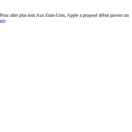
 Pour aller plus loin Aux Etats-Unis, Apple a proposé début janvier un
Ecoutes
ture
Abusives
:
Combien
puis-
je
gagner
avec
cette
action
?