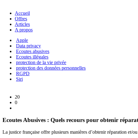
Accueil
Offres
Articles
A propos
Apple
Data privacy
Ecoutes abusives
Ecoutes illégales
protection de la vie privée
protection des données personnelles
RGPD
Siri
20
0
Ecoutes Abusives : Quels recours pour obtenir répara
La justice française offre plusieurs manières d’obtenir réparation et/o