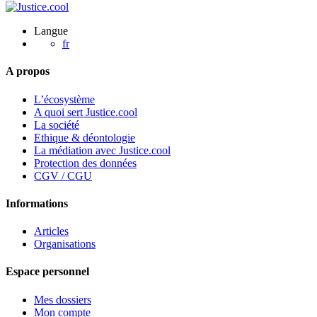
et
impacts
Langue
fr
A propos
L’écosystème
A quoi sert Justice.cool
La société
Ethique & déontologie
La médiation avec Justice.cool
Protection des données
CGV / CGU
Informations
Articles
Organisations
Espace personnel
Mes dossiers
Mon compte