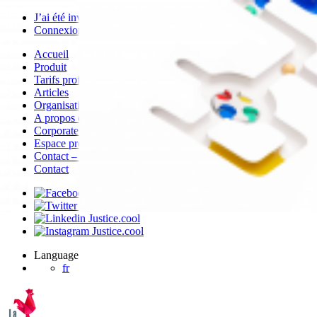
J’ai été invité sur un dossier
Connexion
Accueil
Produit
Tarifs professionnels
Articles
Organisations
A propos de Justice.cool
Corporate – Ethique et déontologie
Espace presse
Contact – FAQ
Contact
Language
fr