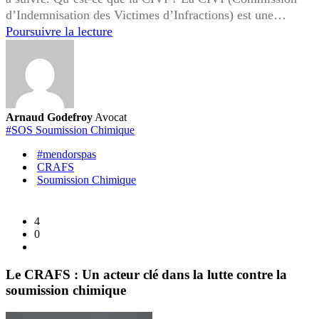
d’Indemnisation des Victimes d’Infractions) est une…
Le
Poursuivre la lecture
rôle
de
la
CIVI
dans
Arnaud Godefroy
Avocat
l’indemnisation
#SOS Soumission Chimique
des
#mendorspas
victimes
CRAFS
suite
Soumission Chimique
à
une
4
agression
0
par
soumission
Le CRAFS : Un acteur clé dans la lutte contre la
chimique
soumission chimique