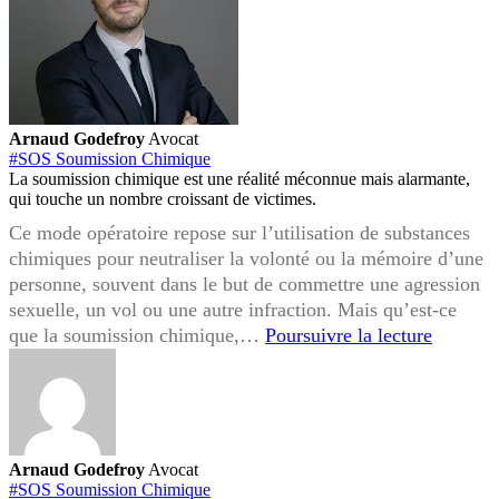
Arnaud Godefroy
Avocat
#SOS Soumission Chimique
La soumission chimique est une réalité méconnue mais alarmante,
qui touche un nombre croissant de victimes.
Ce mode opératoire repose sur l’utilisation de substances
chimiques pour neutraliser la volonté ou la mémoire d’une
personne, souvent dans le but de commettre une agression
sexuelle, un vol ou une autre infraction. Mais qu’est-ce
Compre
que la soumission chimique,…
Poursuivre la lecture
la
soumiss
chimiqu
:
Définiti
Arnaud Godefroy
Avocat
mécani
#SOS Soumission Chimique