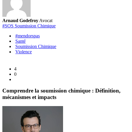
Un
acteur
clé
Arnaud Godefroy
Avocat
dans
#SOS Soumission Chimique
la
#mendorspas
lutte
Santé
contre
Soumission Chimique
Violence
la
soumission
chimique
4
0
Comprendre la soumission chimique : Définition,
mécanismes et impacts