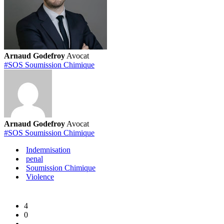
de
soumission
chimique
?
Arnaud Godefroy
Avocat
#SOS Soumission Chimique
Arnaud Godefroy
Avocat
#SOS Soumission Chimique
Indemnisation
penal
Soumission Chimique
Violence
4
0